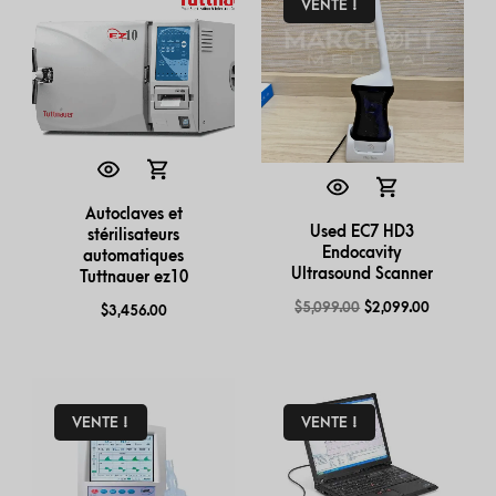
VENTE !
Autoclaves et
Used EC7 HD3
stérilisateurs
Endocavity
automatiques
Ultrasound Scanner
Tuttnauer ez10
$
5,099.00
$
2,099.00
$
3,456.00
VENTE !
VENTE !