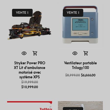
VENTE !
VENTE !
Stryker Power PRO
Ventilateur portable
XT Lit d'ambulance
Trilogy100
motorisé avec
$
8,999.00
$
6,666.00
système XPS
$
19,999.00
$
10,999.00