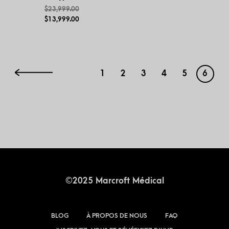
$
23,999.00
$
13,999.00
1
2
3
4
5
6
←
©2025 Marcroft Médical
BLOG
À PROPOS DE NOUS
FAQ