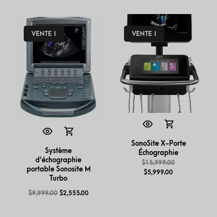
VENTE !
VENTE !
SonoSite X-Porte
Système
Échographie
d'échographie
$
15,999.00
portable Sonosite M
$
5,999.00
Turbo
$
9,999.00
$
2,555.00