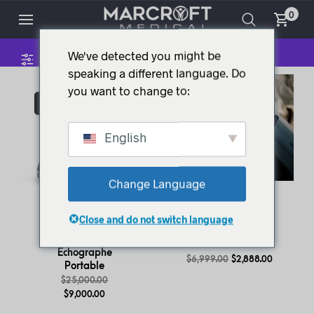
0
We've detected you might be
speaking a different language. Do
you want to change to:
VENTE !
VENTE !
English
Change Language
Close and do not switch language
Échographe
Sonosite iVIZ
SonoSite Edge II
Échographe
$
6,999.00
$
2,888.00
Portable
$
25,000.00
$
9,000.00