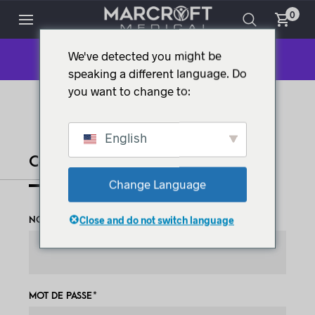
0
We've detected you might be
MON COMPTE
speaking a different language. Do
you want to change to:
English
Connexion
Change Language
Close and do not switch language
NOM D'UTILISATEUR OU ADRESSE E-MAIL
*
MOT DE PASSE
*