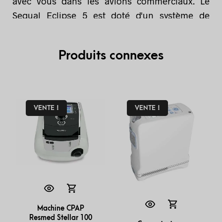
avec vous dans les avions commerciaux. Le
Sequal Eclipse 5 est doté d'un système de
“chariot à deux roues” qui le rend facile à
pousser. Le poids total de l'appareil est de 15
Produits connexes
livres (6,8 kg), ce qui n'est peut-être pas très
léger, mais le système à roues améliore la
commodité de transport.
VENTE !
VENTE !
Machine CPAP
Resmed Stellar 100