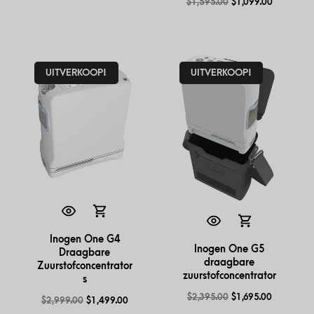
$
1,595.00
$
1,099.00
UITVERKOOP!
UITVERKOOP!
Inogen One G4
Inogen One G5
Draagbare
draagbare
Zuurstofconcentrator
zuurstofconcentrator
s
$
2,395.00
$
1,695.00
$
2,999.00
$
1,499.00