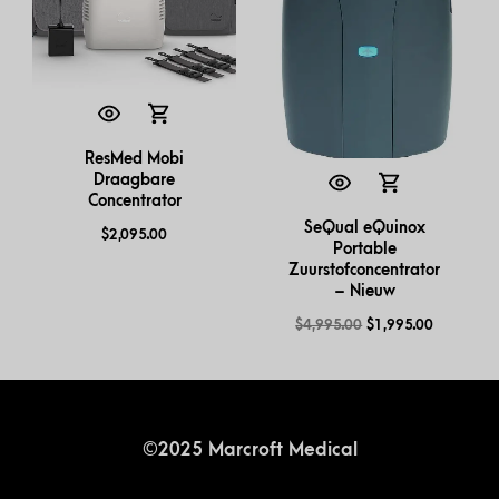
ResMed Mobi
Draagbare
Concentrator
SeQual eQuinox
$
2,095.00
Portable
Zuurstofconcentrator
– Nieuw
$
4,995.00
$
1,995.00
©2025 Marcroft Medical