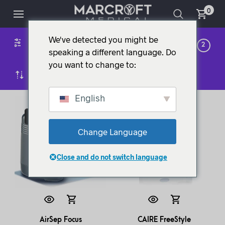
0
We've detected you might be
ZUURSTOFTHERAPIE
1
2
speaking a different language. Do
you want to change to:
STANDAARD SORTERING
English
UITVERKOOP!
UITVERKOOP!
Change Language
Close and do not switch language
AirSep Focus
CAIRE FreeStyle