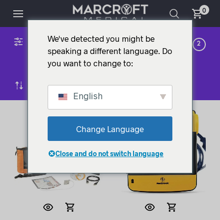
0
We've detected you might be
DESFIBRILADORES
1
2
speaking a different language. Do
DEA
you want to change to:
ORDEN POR DEFECTO
English
Change Language
Close and do not switch language