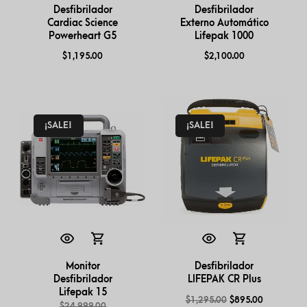
Desfibrilador
Desfibrilador
Cardiac Science
Externo Automático
Powerheart G5
Lifepak 1000
$
1,195.00
$
2,100.00
¡SALE!
¡SALE!
Monitor
Desfibrilador
Desfibrilador
LIFEPAK CR Plus
Lifepak 15
$
1,295.00
$
895.00
$
24,999.00