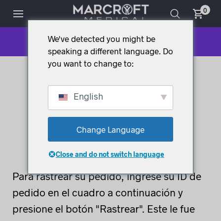
0
We've detected you might be
SEGUIMIENTO DE PEDIDO
speaking a different language. Do
you want to change to:
English
Change Language
Close and do not switch language
Para rastrear su pedido, ingrese su ID de
pedido en el cuadro a continuación y
presione el botón "Rastrear". Este le fue