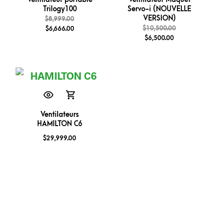
Trilogy100
Servo-i (NOUVELLE
VERSION)
$
8,999.00
$
10,500.00
$
6,666.00
$
6,500.00
Ventilateurs
HAMILTON C6
$
29,999.00