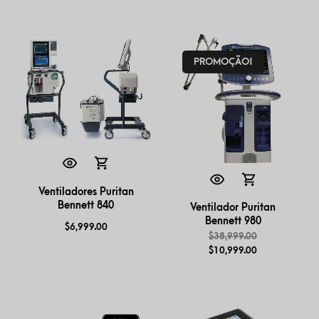
PROMOÇÃO!
Ventiladores Puritan
Bennett 840
Ventilador Puritan
Bennett 980
$
6,999.00
$
38,999.00
$
10,999.00