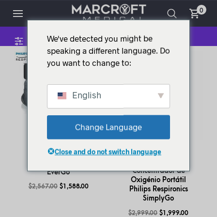
0
We've detected you might be
speaking a different language. Do
you want to change to:
PROMOÇÃO!
PROMOÇÃO!
English
Change Language
Concentrador de
Close and do not switch language
Oxigénio Portátil
Philips Respironics
Concentrador de
EverGo
Oxigénio Portátil
$
2,567.00
$
1,588.00
Philips Respironics
SimplyGo
$
2,999.00
$
1,999.00