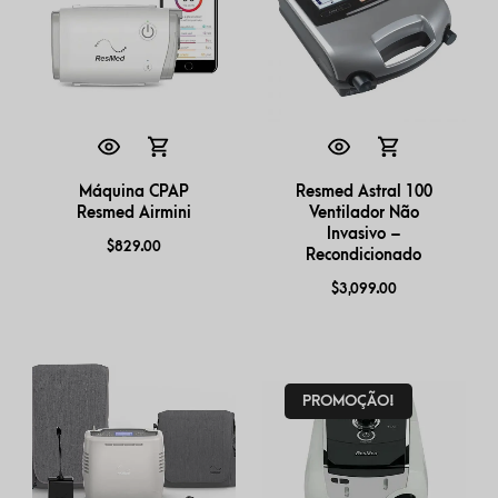
Máquina CPAP
Resmed Astral 100
Resmed Airmini
Ventilador Não
Invasivo –
$
829.00
Recondicionado
$
3,099.00
PROMOÇÃO!