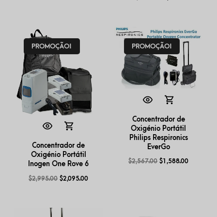
PROMOÇÃO!
PROMOÇÃO!
Concentrador de
Oxigénio Portátil
Philips Respironics
Concentrador de
EverGo
Oxigénio Portátil
$
2,567.00
$
1,588.00
Inogen One Rove 6
$
2,995.00
$
2,095.00