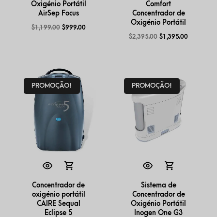
Oxigénio Portátil
Comfort
AirSep Focus
Concentrador de
Oxigénio Portátil
$
1,199.00
$
999.00
$
2,395.00
$
1,395.00
PROMOÇÃO!
PROMOÇÃO!
Concentrador de
Sistema de
oxigénio portátil
Concentrador de
CAIRE Sequal
Oxigénio Portátil
Eclipse 5
Inogen One G3