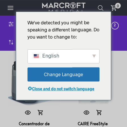
0
We've detected you might be
RESPIRATÓRIO
1
2
speaking a different language. Do
you want to change to:
ORDENAÇÃO POR DEFEITO
English
PROMOÇÃO!
PROMOÇÃO!
Change Language
Close and do not switch language
Concentrador de
CAIRE FreeStyle