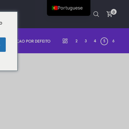
Portuguese
0
Do
2
3
4
5
6
ORDENAÇÃO POR DEFEITO
e