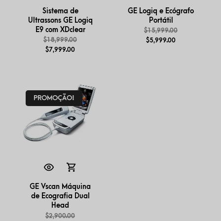
Sistema de
GE Logiq e Ecógrafo
Ultrassons GE Logiq
Portátil
E9 com XDclear
$
15,999.00
$
18,999.00
$
5,999.00
$
7,999.00
PROMOÇÃO!
GE Vscan Máquina
de Ecografia Dual
Head
$
2,900.00