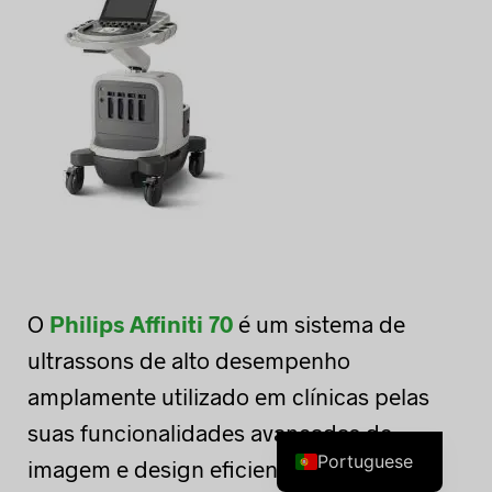
O
Philips Affiniti 70
é um sistema de
ultrassons de alto desempenho
amplamente utilizado em clínicas pelas
suas funcionalidades avançadas de
Portuguese
imagem e design eficiente de fluxo de