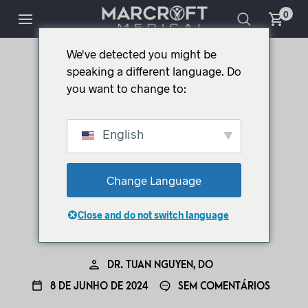
0
We've detected you might be
speaking a different language. Do
ARTIGO
AVALIAÇÃO DO PRODUTO
you want to change to:
Principais Razões
para Investir num
English
Ecógrafo Portátil
Change Language
Philips para a Sua
Close and do not switch language
Clínica
DR. TUAN NGUYEN, DO
8 DE JUNHO DE 2024
SEM COMENTÁRIOS